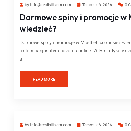
by Info@realisilislem.com
Temmuz 6, 2026
0 
Darmowe spiny i promocje w 
wiedzieć?
Darmowe spiny i promocje w Mostbet: co musisz wie
jestem pasjonatem hazardu online. W tym artykule sz
a
READ MORE
by Info@realisilislem.com
Temmuz 6, 2026
0 