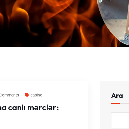
Ara
 Comments
casino
a canlı mərclər: