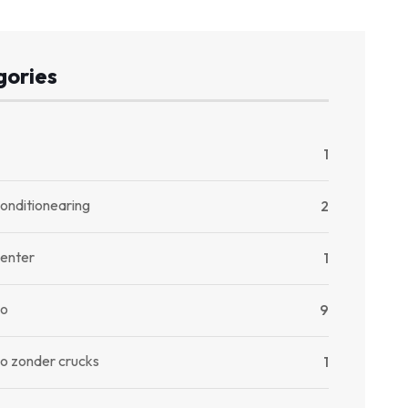
gories
1
onditionearing
2
enter
1
no
9
no zonder crucks
1