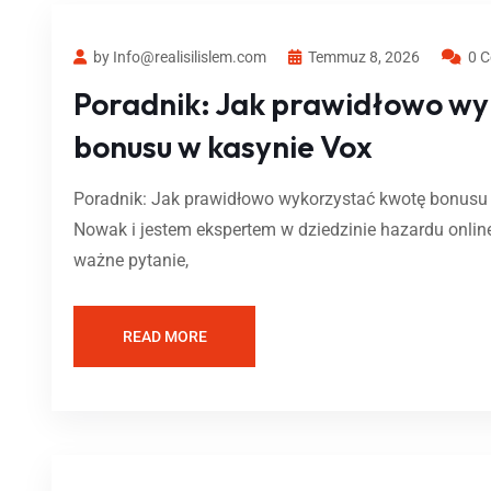
by Info@realisilislem.com
Temmuz 8, 2026
0 
Poradnik: Jak prawidłowo wy
bonusu w kasynie Vox
Poradnik: Jak prawidłowo wykorzystać kwotę bonusu
Nowak i jestem ekspertem w dziedzinie hazardu onlin
ważne pytanie,
READ MORE