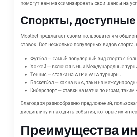
помогут вам максимизировать свои шансы на усп
Споркты, доступные 
Mostbet предлагает своим пользователям обшир
ставок. Вот несколько популярных видов спорта,
Футбол — самый популярный вид спорта с бол
Хоккей — включая NHL и Международные турн
Теннис — ставки на ATP и WTA турниры.
Баскетбол — как на NBA, так и на международ
Киберспорт — ставки на матчи по играм, таким к
Благодаря разнообразию предложений, пользова
дисциплину и находить события, которые их инте
Преимущества и