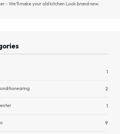
er
-
We’ll make your old kitchen Look brand new.
gories
1
onditionearing
2
enter
1
no
9