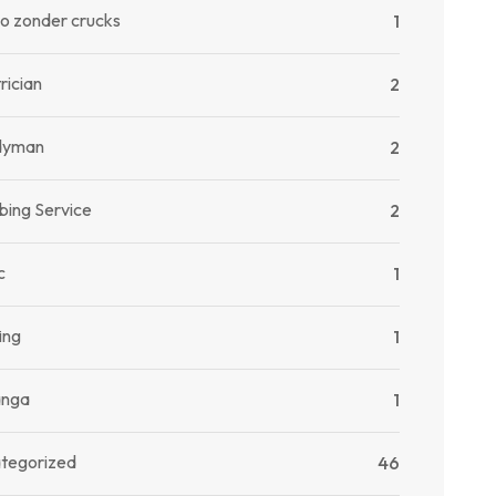
no zonder crucks
1
rician
2
dyman
2
bing Service
2
c
1
ing
1
anga
1
tegorized
46