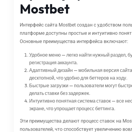
Mostbet
Интерфейс сайта Mostbet создан с удобством пол
платформе доступны простые и интуитивно понят
Основные преимущества интерфейса включают:
Удобное меню — легко найти нужный раздел, бу
регистрация аккаунта.
Адаптивный дизайн — мобильная версия сайта
десктопной, что удобно для беттеров на ходу.
Быстрые загрузки — пользователи могут быстр
делать ставки без задержек.
Интуитивно понятная система ставок — все н
экране, что упрощает процесс беттинга.
Эти преимущества делают процесс ставок на Mo
пользователей, что способствует увеличению вов