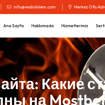
info@realisilislem.com
Merkez Ofis Adr
Ana Sayfa
Hakkımızda
Hizmetlerimiz
Sert
айта: Какие ст
пны на Mostbe