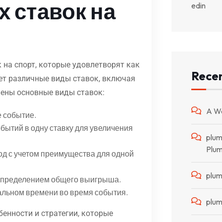
 ставок на
edin
 на спорт, которые удовлетворят как
Rece
ает различные виды ставок, включая
лены основные виды ставок:
A W
е событие.
бытий в одну ставку для увеличения
plum
Plum
од с учетом преимущества для одной
plum
с определением общего выигрыша.
еальном времени во время события.
plum
бенности и стратегии, которые