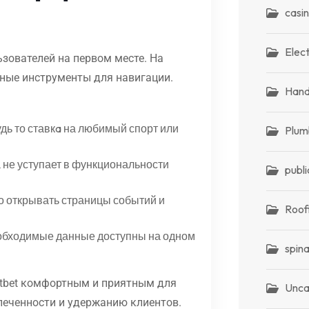
casi
Elect
ьзователей на первом месте. На
ные инструменты для навигации.
Han
дь то ставкa на любимый спорт или
Plum
 не уступает в функциональности
publi
о открывать страницы событий и
Roof
еобходимые данные доступны на одном
spin
stbet комфортным и приятным для
Unca
леченности и удержанию клиентов.